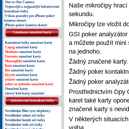
One to One Camera
Naše mikročipy hrací 
Nejnovější a nejjasnější Infračervené
kontaktní čočky
sekundu.
Výkon pouzdro pro iPhone poker
kamera skener
Mikročipy lze vložit d
iPhone poker kamera skener
Luminous označené karty
GSI poker analyzátor 
a můžete použít mini
Kontaktní čočky označené karty
Copag
označené karty
na jednoho.
Modiano
označené karty
Fournier
označené karty
Žádný značené karty.
Masenghini
označené karty
Kem
označené karty
Žádný poker kontaktn
Bee
označené karty
bicycle
označené karty
aviator
označené karty
Žádný poker analyzát
jeden na jednoho označené karty
Označené karty
Prostřednictvím čipy 
čárový kód karty označené
karet také karty opone
Infračervené kontaktní čočky
značené karty s nevi
Neviditelné Blue eyes objektivy
Neviditelné zelené oči čočky
V některých situacích
Neviditelné hnědé oči čočky
Neviditelné šedé oči čočky
volba.