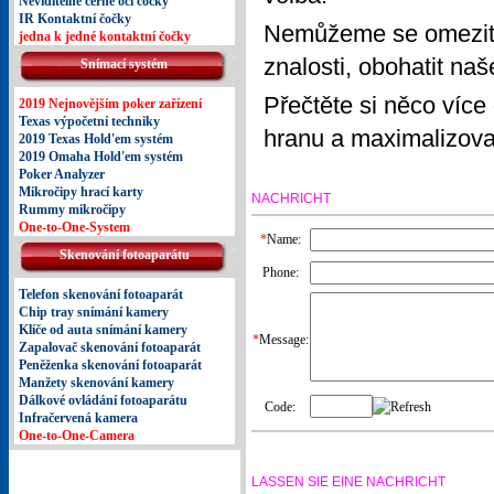
Neviditelné černé oči čočky
IR Kontaktní čočky
Nemůžeme se omezit n
jedna k jedné kontaktní čočky
znalosti, obohatit naš
Snímací systém
Přečtěte si něco více
2019 Nejnovějším poker zařízení
Texas výpočetní techniky
hranu a maximalizova
2019 Texas Hold'em systém
2019 Omaha Hold'em systém
Poker Analyzer
Mikročipy hrací karty
NACHRICHT
Rummy mikročipy
One-to-One-System
*
Name:
Skenování fotoaparátu
Phone:
Telefon skenování fotoaparát
Chip tray snímání kamery
Klíče od auta snímání kamery
*
Message:
Zapalovač skenování fotoaparát
Peněženka skenování fotoaparát
Manžety skenování kamery
Dálkové ovládání fotoaparátu
Code:
Infračervená kamera
One-to-One-Camera
LASSEN SIE EINE NACHRICHT