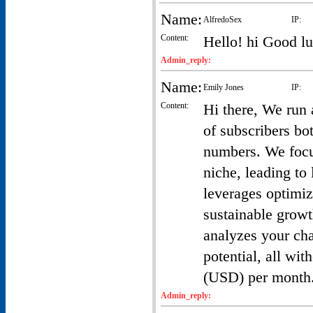
Name:
AlfredoSex
IP:
Content:
Hello! hi Good lu
Admin_reply:
Name:
Emily Jones
IP:
Content:
Hi there, We run
of subscribers bo
numbers. We focus
niche, leading to
leverages optimiz
sustainable growt
analyzes your cha
potential, all wit
(USD) per month.
Admin_reply: