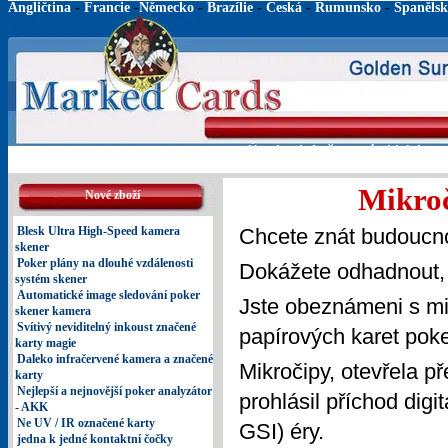
Angličtina
-
Francie
-
Německo
-
Brazílie
-
Česká
-
Rumunsko
-
Španěls
Úvod
Infračervené objektivy
Mikroč
Nové zboží
Blesk Ultra High-Speed kamera
Chcete znát budoucn
skener
Poker plány na dlouhé vzdálenosti
Dokážete odhadnout, c
systém skener
Automatické image sledování poker
Jste obeznámeni s mi
skener kamera
Svítivý neviditelný inkoust značené
papírových karet pok
karty magie
Daleko infračervené kamera a značené
Mikročipy, otevřela př
karty
Nejlepší a nejnovější poker analyzátor
prohlásil příchod digi
- AKK
Ne UV / IR označené karty
GSI) éry.
jedna k jedné kontaktní čočky