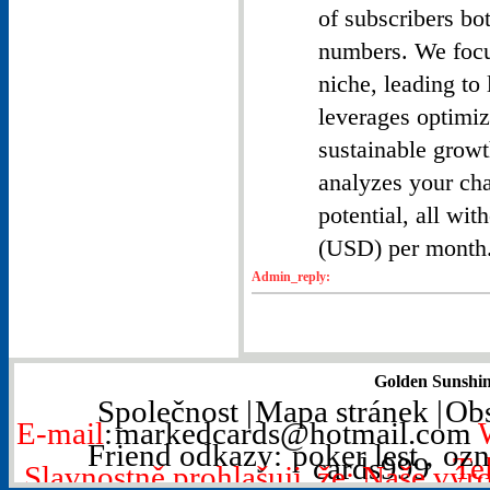
of subscribers bo
numbers. We focus
niche, leading to
leverages optimiz
sustainable growt
analyzes your cha
potential, all wit
(USD) per month.
Admin_reply:
Golden Sunshin
Společnost
|
Mapa stránek
|
Ob
E-mail
:
markedcards@hotmail.com
Friend odkazy:
poker lest
,
ozn
cards999
Tel
Slavnostně prohlašuji, že: Naše výr