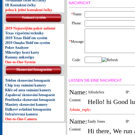
Neviditelné černé oči čočky
NACHRICHT
IR Kontaktní čočky
jedna k jedné kontaktní čočky
*
Name:
Snímací systém
Phone:
2019 Nejnovějším poker zařízení
Texas výpočetní techniky
2019 Texas Hold'em systém
*
Message:
2019 Omaha Hold'em systém
Poker Analyzer
Mikročipy hrací karty
Rummy mikročipy
Code:
One-to-One-System
Skenování fotoaparátu
Telefon skenování fotoaparát
LASSEN SIE EINE NACHRICHT
Chip tray snímání kamery
Klíče od auta snímání kamery
Name:
AlfredoSex
IP:
Zapalovač skenování fotoaparát
Peněženka skenování fotoaparát
Content:
Hello! hi Good lu
Manžety skenování kamery
Dálkové ovládání fotoaparátu
Admin_reply:
Infračervená kamera
One-to-One-Camera
Name:
Emily Jones
IP:
Content:
Hi there, We run