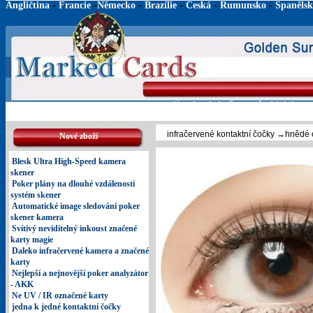
Angličtina
-
Francie
-
Německo
-
Brazílie
-
Česká
-
Rumunsko
-
Španěls
Úvod
Infračervené objektivy
infračervené kontaktní čočky
→hnědé oč
Nové zboží
Blesk Ultra High-Speed kamera
skener
Poker plány na dlouhé vzdálenosti
systém skener
Automatické image sledování poker
skener kamera
Svítivý neviditelný inkoust značené
karty magie
Daleko infračervené kamera a značené
karty
Nejlepší a nejnovější poker analyzátor
- AKK
Ne UV / IR označené karty
jedna k jedné kontaktní čočky