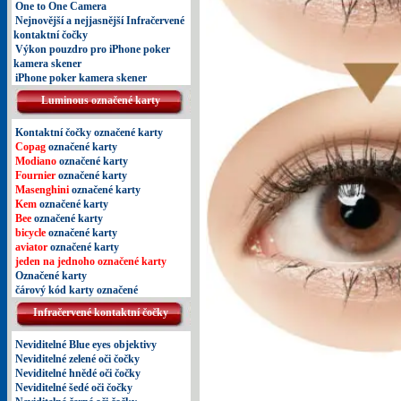
One to One Camera
Nejnovější a nejjasnější Infračervené
kontaktní čočky
Výkon pouzdro pro iPhone poker
kamera skener
iPhone poker kamera skener
Luminous označené karty
Kontaktní čočky označené karty
Copag
označené karty
Modiano
označené karty
Fournier
označené karty
Masenghini
označené karty
Kem
označené karty
Bee
označené karty
bicycle
označené karty
aviator
označené karty
jeden na jednoho označené karty
Označené karty
čárový kód karty označené
Infračervené kontaktní čočky
Neviditelné Blue eyes objektivy
Neviditelné zelené oči čočky
Neviditelné hnědé oči čočky
Neviditelné šedé oči čočky